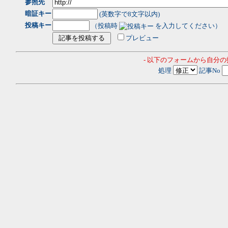
参照先
暗証キー
(英数字で8文字以内)
投稿キー
（投稿時
を入力してください）
プレビュー
- 以下のフォームから自分
処理
記事No