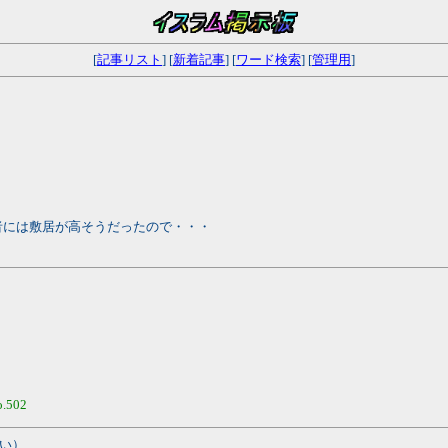
[
記事リスト
] [
新着記事
] [
ワード検索
] [
管理用
]
者には敷居が高そうだったので・・・
o.502
い）