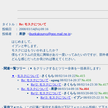
タイトル
：
Re: モスクについて
投稿日
： 2008/03/14(Fri) 09:16
投稿者
：
果渺
<
ibunkakouryu@goo.mail.ne.jp
>
はじめまして。
イブンと申します。
モスクにはもういかれましたか？
僕もイスラムの文化に興味があり一度いってみたいのですが、部外
どんな感じだったか良ければ教えてください。
- 関連一覧ツリー
（▼ をクリックするとツリー全体を一括表示します）
▼
-
モスクについて
-
さくらら
08/02/14-19:22
No.415
Re: モスクについて
-
agung
08/02/14-20:37
No.416
Re^2: モスクについて
-
さくらら
08/02/14-23:30
No.417
Re: モスクについて
-
果渺
08/03/14-09:16
No.464
Re^2: モスクについて
-
さくらら
08/03/20-00:52
No.491
Re^3: モスクについて
-
イブン
08/03/25-22:31
N
- 返信フォーム
（この記事に返信する場合は下記フォームから投稿して下さ