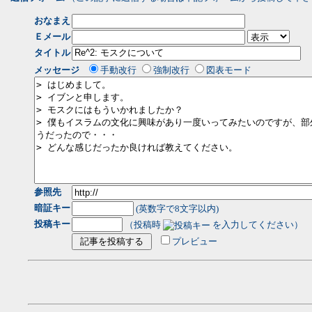
おなまえ
Ｅメール
タイトル
メッセージ
手動改行
強制改行
図表モード
参照先
暗証キー
(英数字で8文字以内)
投稿キー
（投稿時
を入力してください）
プレビュー