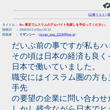
[
記事リスト
] [
タイトル
：
Re: 東京でムスリムのアルバイト先探しを手伝ってください。
投稿日
： 2008/02/21(Thu) 20:32
投稿者
：
リザンシー
<
rizzan_sea_1224@live.jp
>
だいぶ前の事ですが私もハ
その頃は日本の経済も良く
日本で働いていました。
職安にはイスラム圏の方も
手先
の要望の企業に問い合わせ
しかし残念ながら日本でヒ