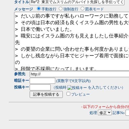
タイトル
メッセージ
手動改行
強制改行
図表モード
参照先
暗証キー
(英数字で8文字以内)
投稿キー
（投稿時
を入力してください）
プレビュー
- 以下のフォームから自分
処理
記事No