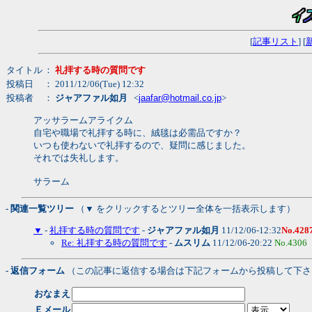
[
記事リスト
] [
タイトル
：
礼拝する時の質問です
投稿日
： 2011/12/06(Tue) 12:32
投稿者
：
ジャアファル如月
<
jaafar@hotmail.co.jp
>
アッサラームアライクム
自宅や職場で礼拝する時に、絨毯は必需品ですか？
いつも使わないで礼拝するので、疑問に感じました。
それでは失礼します。
サラーム
- 関連一覧ツリー
（▼ をクリックするとツリー全体を一括表示します）
▼
-
礼拝する時の質問です
-
ジャアファル如月
11/12/06-12:32
No.428
Re: 礼拝する時の質問です
-
ムスリム
11/12/06-20:22
No.4306
- 返信フォーム
（この記事に返信する場合は下記フォームから投稿して下さ
おなまえ
Ｅメール