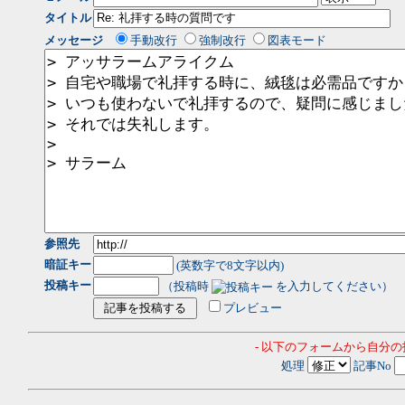
タイトル
メッセージ
手動改行
強制改行
図表モード
参照先
暗証キー
(英数字で8文字以内)
投稿キー
（投稿時
を入力してください）
プレビュー
- 以下のフォームから自分
処理
記事No