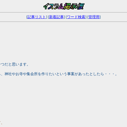
[
記事リスト
] [
新着記事
] [
ワード検索
] [
管理用
]
一つだと思います。
ら、神社やお寺や集会所を作りたいという事案があったとしたら・・・。
て、