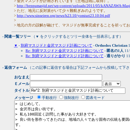
> 金沢マスジドが計画されています（土地は既に取得）。
>
http://beppumasjid.net/wp-content/uploads/2011/05/kANAZAWA-Masji
> ただ、地元に反対派がいて少々難航ぎみのようです。
>
http://www.sinseiren.org/news/h23.10/yomiuri23.10.04.pdf
>
> 地元の方の誤解が融けて、マスジドが無事完成することを祈って
- 関連一覧ツリー
（▼ をクリックするとツリー全体を一括表示します）
▼
-
別府マスジドと金沢マスジド計画について
-
Orthodox Christian
1
Re: 別府マスジドと金沢マスジド計画について
-
匿名の1人
11/
Re: 別府マスジドと金沢マスジド計画について
-
通りがかり
11
- 返信フォーム
（この記事に返信する場合は下記フォームから投稿して下さ
おなまえ
Ｅメール
タイトル
メッセージ
手動改行
強制改行
図表モード