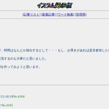
[
記事リスト
] [
新着記事
] [
ワード検索
] [
管理用
]
が、時間はなんとか捻出するとして・・・もし、お導きがあれば是非参加した
交流するのも大事だと思いました。
間を作ってみようと思います。
/12-16:10
No.4184
2
No.4192