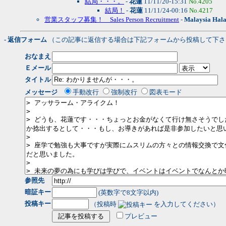
結局・・・。
-
花蓮
11/11/20-15:31
No.4205
結局！
-
花蓮
11/11/24-00:16
No.4217
営業スタッフ募集！ Sales Person Recruitment
-
Malaysia Hala
- 返信フォーム
（この記事に返信する場合は下記フォームから投稿して下さ
おなまえ
Ｅメール
タイトル
メッセージ
手動改行
強制改行
図表モード
参照先
暗証キー
(英数字で8文字以内)
投稿キー
（投稿時
を入力してください）
プレビュー