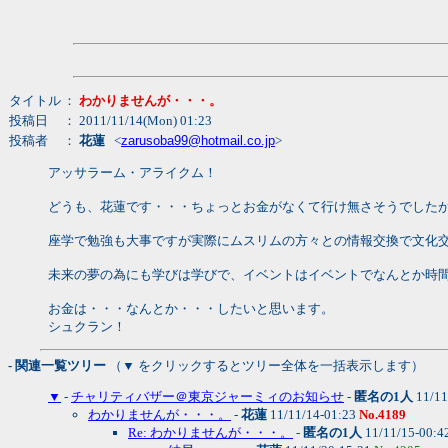
タイトル
：
わかりませんが・・・。
投稿日
： 2011/11/14(Mon) 01:23
投稿者
：
花蓮
<
zarusoba99@hotmail.co.jp
>
アッサラーム・アライクム！
どうも、花蓮です・・・ちょっとお金がなくて行け無さそうでした
座学で勉強も大事ですが実際にムスリムの方々との情報交換で文化
未来の夢の為にも学びは学びで、イベントはイベントでなんとか時
お金は・・・なんとか・・・したいと思います。
シュクラン！
- 関連一覧ツリー
（▼ をクリックするとツリー全体を一括表示します）
▼
-
チャリティバザー＠東京ジャーミィのお知らせ
-
匿名の1人
11/11
わかりませんが・・・。
-
花蓮
11/11/14-01:23
No.4189
Re: わかりませんが・・・。
-
匿名の1人
11/11/15-00:4