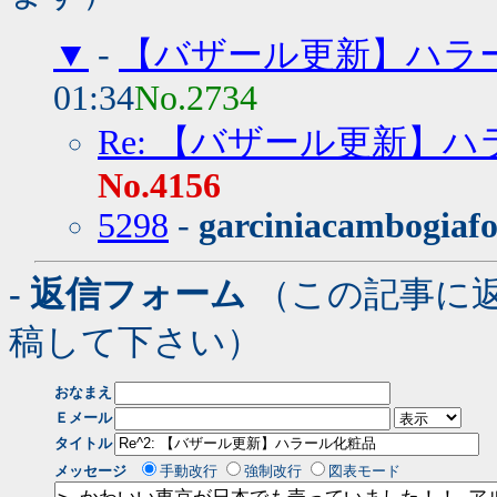
▼
-
【バザール更新】ハラ
01:34
No.2734
Re: 【バザール更新】
No.4156
5298
-
garciniacambogiafo
- 返信フォーム
（この記事に
稿して下さい）
おなまえ
Ｅメール
タイトル
メッセージ
手動改行
強制改行
図表モード