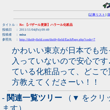
[
記事リスト
] [
タイトル
：
Re: 【バザール更新】ハラール化粧品
投稿日
： 2011/11/04(Fri) 09:49
投稿者
：
misa
参照先
：
http://thriftyfield.com/thriftyfield/EachPage.php?code=7
かわいい東京が日本でも売
入っていないので安心です
ている化粧品って、どこで
方教えてくださーい！！
- 関連一覧ツリー
（▼ をクリ
ます）