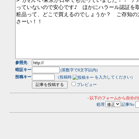
参照先
暗証キー
(英数字で8文字以内)
投稿キー
（投稿時
を入力してください）
プレビュー
- 以下のフォームから自分
処理
記事No