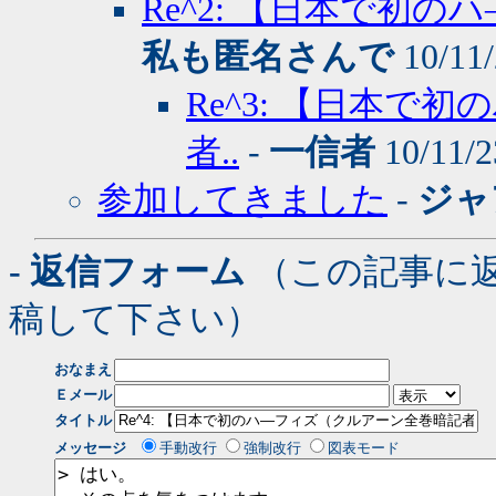
Re^2: 【日本で初
私も匿名さんで
10/11/
Re^3: 【日本
者..
-
一信者
10/11/2
参加してきました
-
ジャ
- 返信フォーム
（この記事に
稿して下さい）
おなまえ
Ｅメール
タイトル
メッセージ
手動改行
強制改行
図表モード