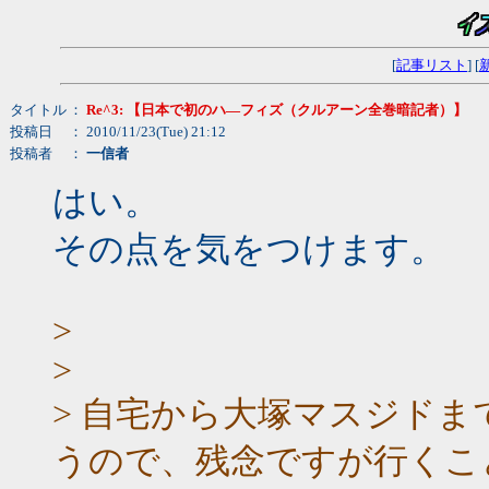
[
記事リスト
] [
タイトル
：
Re^3: 【日本で初のハ―フィズ（クルアーン全巻暗記者）】
投稿日
： 2010/11/23(Tue) 21:12
投稿者
：
一信者
はい。
その点を気をつけます。
>
>
> 自宅から大塚マスジドま
うので、残念ですが行くこ