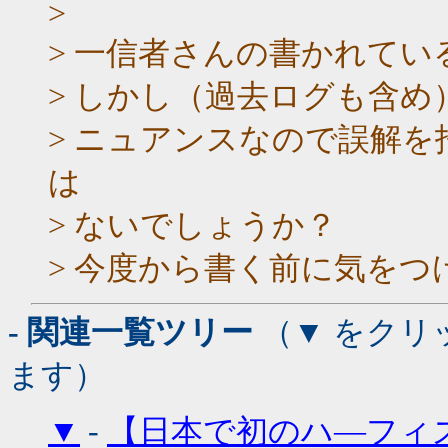
>
> 一信者さんの書かれて
> しかし（過去ログも含
> ニュアンスなので誤解
は
> ないでしょうか？
> 今度から書く前に気を
- 関連一覧ツリー
（▼ をクリ
ます）
▼
-
【日本で初のハ―フィ