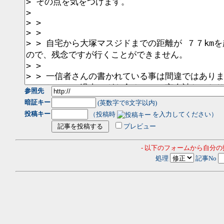
参照先
暗証キー
(英数字で8文字以内)
投稿キー
（投稿時
を入力してください）
プレビュー
- 以下のフォームから自分
処理
記事No