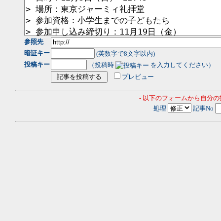
参照先
暗証キー
(英数字で8文字以内)
投稿キー
（投稿時
を入力してください）
プレビュー
- 以下のフォームから自分
処理
記事No