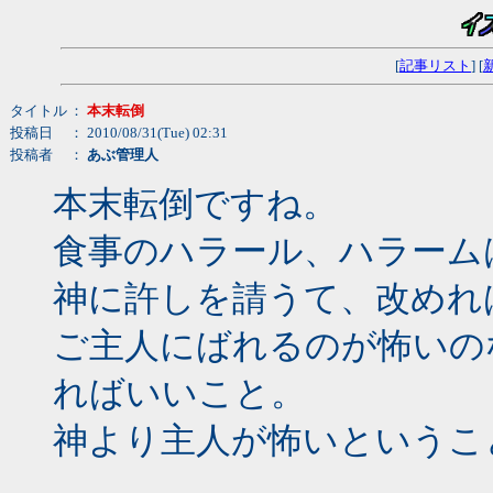
[
記事リスト
] [
タイトル
：
本末転倒
投稿日
： 2010/08/31(Tue) 02:31
投稿者
：
あぶ管理人
本末転倒ですね。
食事のハラール、ハラーム
神に許しを請うて、改めれ
ご主人にばれるのが怖いの
ればいいこと。
神より主人が怖いというこ