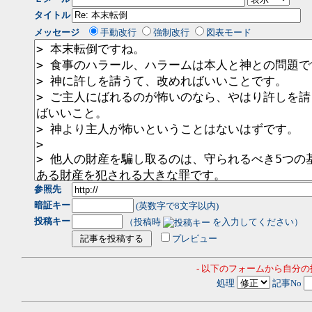
タイトル
メッセージ
手動改行
強制改行
図表モード
参照先
暗証キー
(英数字で8文字以内)
投稿キー
（投稿時
を入力してください）
プレビュー
- 以下のフォームから自分
処理
記事No