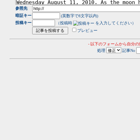
参照先
暗証キー
(英数字で8文字以内)
投稿キー
（投稿時
を入力してください）
プレビュー
- 以下のフォームから自分
処理
記事No