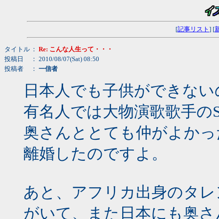
[
記事リスト
] [
タイトル
：
Re: こんな人生って・・・
投稿日
： 2010/08/07(Sat) 08:50
投稿者
：
一信者
日本人でも子供ができない
有名人では大物演歌歌手のS
奥さんととても仲がよかっ
離婚したのですよ。
あと、アフリカ出身のタレ
がいて、また日本にも奥さ