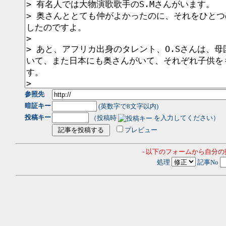
参照先
暗証キー
(英数字で8文字以内)
投稿キー
（投稿時
を入力してください）
プレビュー
- 以下のフォームから自分
処理
記事No