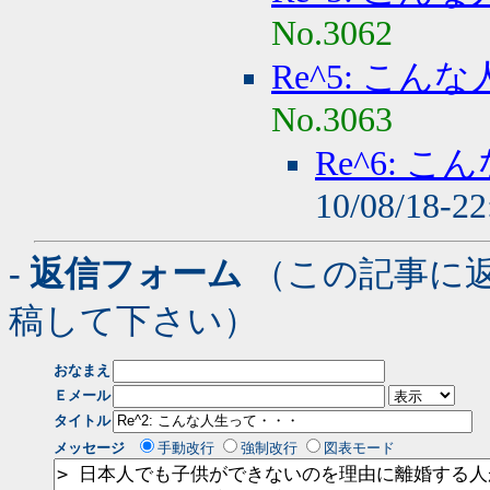
No.3062
Re^5: こ
No.3063
Re^6: 
10/08/18-2
- 返信フォーム
（この記事に
稿して下さい）
おなまえ
Ｅメール
タイトル
メッセージ
手動改行
強制改行
図表モード