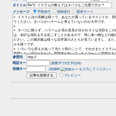
タイトル
メッセージ
手動改行
強制改行
図表モード
参照先
暗証キー
(英数字で8文字以内)
投稿キー
（投稿時
を入力してください）
プレビュー