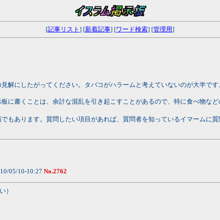
[
記事リスト
] [
新着記事
] [
ワード検索
] [
管理用
]
の見解にしたがってください。タバコがハラームと考えていないのが大半です
示板に書くことは、余計な混乱を引き起こすことがあるので、特に食べ物など
幅でもあります。質問したい項目があれば、質問者を知っているイマームに質
10/05/10-10:27
No.2762
い）