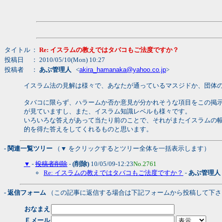
タイトル
：
Re: イスラムの教えではタバコもご法度ですか？
投稿日
： 2010/05/10(Mon) 10:27
投稿者
：
あぶ管理人
<
akira_hamanaka@yahoo.co.jp
>
イスラム法の見解は様々で、あなたが通っているマスジドか、団体
タバコに限らず、ハラームか否か意見が分かれそうな項目をこの掲
が見ていますし、また、イスラム知識レベルも様々です。
いろいろな答えがあって当たり前のことで、それがまたイスラムの
的を得た答えをしてくれるものと思います。
- 関連一覧ツリー
（▼ をクリックするとツリー全体を一括表示します）
▼
-
投稿者削除
-
(削除)
10/05/09-12:23
No.2761
Re: イスラムの教えではタバコもご法度ですか？
-
あぶ管理人
- 返信フォーム
（この記事に返信する場合は下記フォームから投稿して下さ
おなまえ
Ｅメール