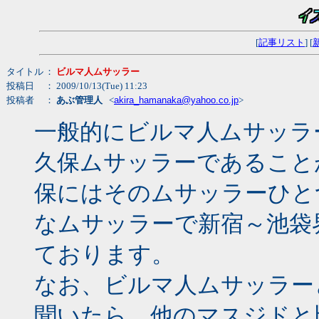
[
記事リスト
] [
タイトル
：
ビルマ人ムサッラー
投稿日
： 2009/10/13(Tue) 11:23
投稿者
：
あぶ管理人
<
akira_hamanaka@yahoo.co.jp
>
一般的にビルマ人ムサッラ
久保ムサッラーであること
保にはそのムサッラーひと
なムサッラーで新宿～池袋
ております。
なお、ビルマ人ムサッラー
聞いたら、他のマスジドと