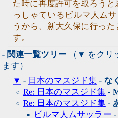
た時に再度許可を取ろうと
っしゃているビルマ人ムサ
うから、新大久保に行った
す。
- 関連一覧ツリー
（▼ をクリ
ます）
▼
-
日本のマスジド集
-
な
Re: 日本のマスジド集
-
Re: 日本のマスジド集
-
ビルマ人ムサッラー