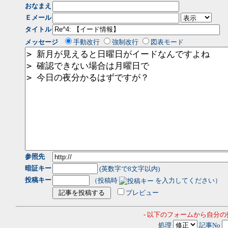
おなまえ
Ｅメール
タイトル
メッセージ
手動改行
強制改行
図表モード
参照先
暗証キー
(英数字で8文字以内)
投稿キー
（投稿時
を入力してください）
プレビュー
- 以下のフォームから自分
処理
記事No