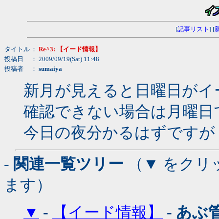
[
記事リスト
] [
タイトル
：
Re^3: 【イード情報】
投稿日
： 2009/09/19(Sat) 11:48
投稿者
：
sumaiya
新月が見えると日曜日がイ
確認できない場合は月曜日
今日の夜分かるはずですが
- 関連一覧ツリー
（▼ をクリ
ます）
▼
-
【イード情報】
-
あぶ