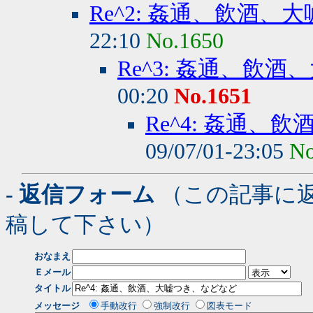
Re^2: 姦通、飲酒
22:10
No.1650
Re^3: 姦通、飲
00:20
No.1651
Re^4: 姦通
09/07/01-23:05
No
- 返信フォーム
（この記事に
稿して下さい）
おなまえ
Ｅメール
タイトル
メッセージ
手動改行
強制改行
図表モード