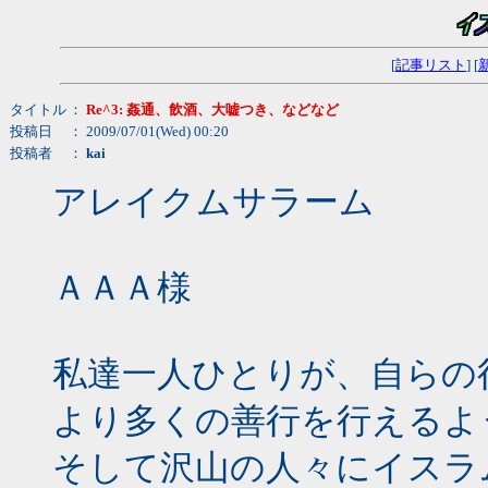
[
記事リスト
] [
タイトル
：
Re^3: 姦通、飲酒、大嘘つき、などなど
投稿日
： 2009/07/01(Wed) 00:20
投稿者
：
kai
アレイクムサラーム
ＡＡＡ様
私達一人ひとりが、自らの
より多くの善行を行えるよ
そして沢山の人々にイスラ