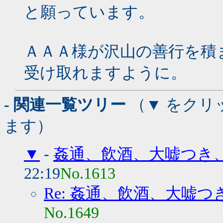
と願っています。
ＡＡＡ様が沢山の善行を積
受け取れますように。
- 関連一覧ツリー
（▼ をクリ
ます）
▼
-
姦通、飲酒、大嘘つき
22:19
No.1613
Re: 姦通、飲酒、大嘘
No.1649