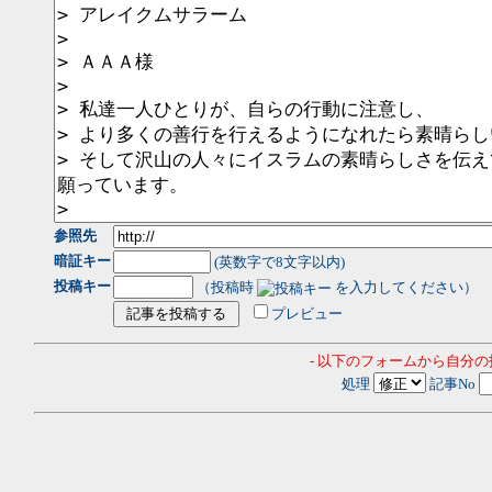
参照先
暗証キー
(英数字で8文字以内)
投稿キー
（投稿時
を入力してください）
プレビュー
- 以下のフォームから自分
処理
記事No