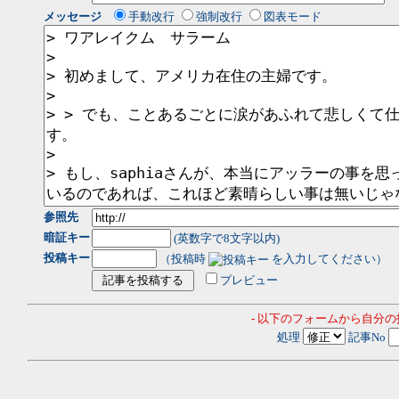
メッセージ
手動改行
強制改行
図表モード
参照先
暗証キー
(英数字で8文字以内)
投稿キー
（投稿時
を入力してください）
プレビュー
- 以下のフォームから自分
処理
記事No