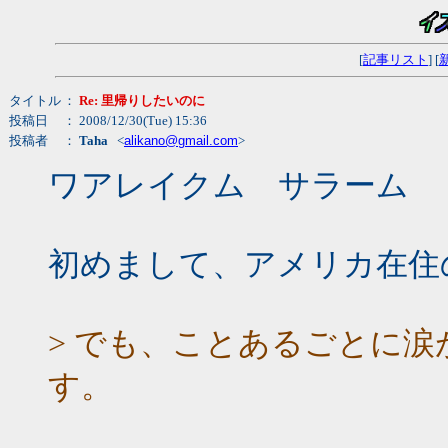
[
記事リスト
] [
タイトル
：
Re: 里帰りしたいのに
投稿日
： 2008/12/30(Tue) 15:36
投稿者
：
Taha
<
alikano@gmail.com
>
ワアレイクム サラーム
初めまして、アメリカ在住
> でも、ことあるごとに
す。