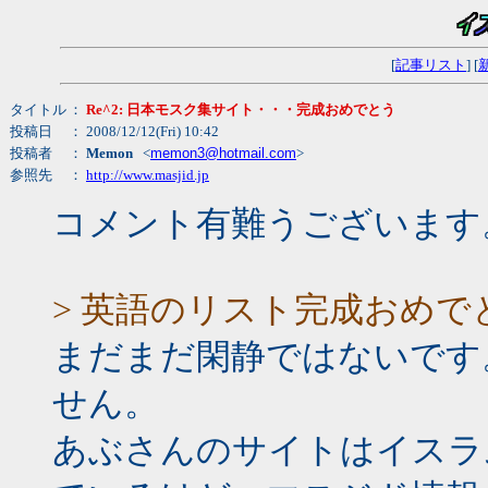
[
記事リスト
] [
タイトル
：
Re^2: 日本モスク集サイト・・・完成おめでとう
投稿日
： 2008/12/12(Fri) 10:42
投稿者
：
Memon
<
memon3@hotmail.com
>
参照先
：
http://www.masjid.jp
コメント有難うございます
> 英語のリスト完成おめ
まだまだ閑静ではないです
せん。
あぶさんのサイトはイスラ