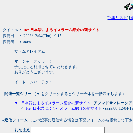
[
記事リスト
] [
タイトル
：
Re: 日本語によるイスラーム紹介の新サイト
投稿日
： 2008/12/04(Thu) 19:15
投稿者
：
sara
サラムアレイクム
マーシャーアッラー！
子供たちと利用させていただきます。
ありがとうございます。
イード ムバーラク！
- 関連一覧ツリー
（▼ をクリックするとツリー全体を一括表示します）
▼
-
日本語によるイスラーム紹介の新サイト
-
アフマド＠マレーシア
Re: 日本語によるイスラーム紹介の新サイト
-
sara
08/12/04-1
- 返信フォーム
（この記事に返信する場合は下記フォームから投稿して下さ
おなまえ