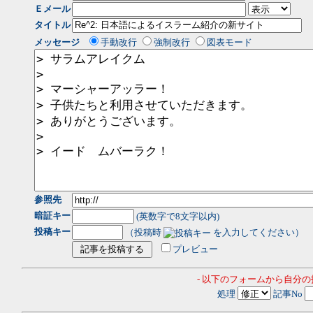
Ｅメール
タイトル
メッセージ
手動改行
強制改行
図表モード
参照先
暗証キー
(英数字で8文字以内)
投稿キー
（投稿時
を入力してください）
プレビュー
- 以下のフォームから自分
処理
記事No