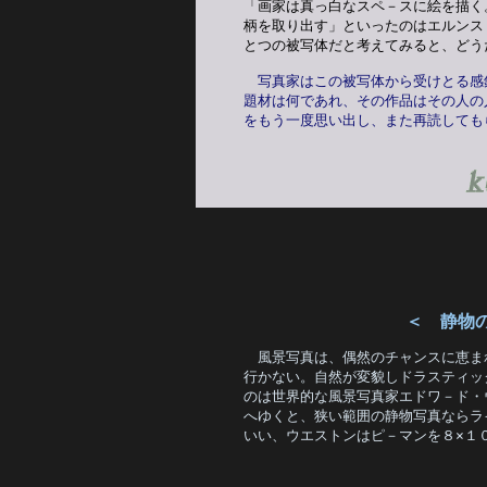
「画家は真っ白なスペ－スに絵を描く
柄を取り出す」といったのはエルンス
とつの被写体だと考えてみると、どう
写真家はこの被写体から受けとる感
題材は何であれ、その作品はその人の
をもう一度思い出し、また再読しても
＜ 静物
風景写真は、偶然のチャンスに恵ま
行かない。自然が変貌しドラスティッ
のは世界的な風景写真家エドワ－ド・
へゆくと、狭い範囲の静物写真ならラ
いい、ウエストンはピ－マンを８×１