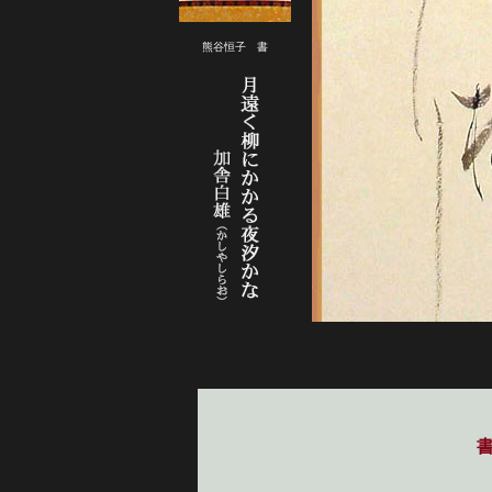
熊谷恒子　書