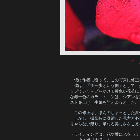
「
僕は作者に断って、この写真に修正
　僕は、「後一歩という例」として、
ップでシャ－プをかけて黄色い花芯に
な赤一色のカラ－ト－ンは、シアンを
ストを上げ、生気を与えようとした。
この修正は、ほんのちょっとした変
　しかし、撮影時に凝縮した見方と必
りやらない限り、単なる美しさをこえ
（ライティングは、花や葉に光を与え
  ことも含まれる。）