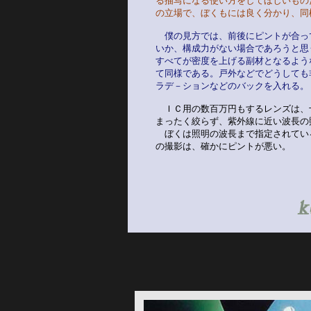
る描写になる使い方をしてほしいもの
の立場で、ぼくもには良く分かり、同
僕の見方では、前後にピントが合っ
いか、構成力がない場合であろうと思
すべてが密度を上げる副材となるよう
て同様である。戸外などでどうしても
ラデ－ションなどのバックを入れる。
　ＩＣ用の数百万円もするレンズは、
まったく絞らず、紫外線に近い波長の
　ぼくは照明の波長まで指定されてい
の撮影は、確かにピントが悪い。