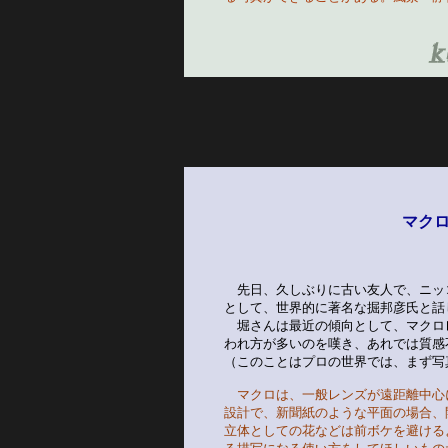
マク
　先日、久しぶりに古い友人で、ニッ
として、世界的に著名な掘邦彦氏と話
　堀さんは最近の傾向として、マクロ
われ方が多いのを嘆き、あれでは質感
（このことはプロの世界では、まず写
マクロは、一般レンズが遠距離中心
設計で、新聞紙のような平面の場合、
立体としての花などは前ボケを避ける