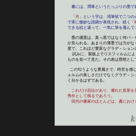
書には、潤筆というたっぷりの墨で
　「
月
」という字は、渇筆状で二つの
で実に微妙な諧調が表現され、続く「
できる絵と違って、一気に筆を運んで
　墨の濃度は、真っ黒ではなく何パ－
が見られる。あまりの薄墨では力がな
度で、これほど豊富なグラデ－ション
  試みに、製版上でリスフィルムに
ものを並べて見た。その差は歴然とし
 この匂うような豊麗さで、時空を感
ォルムの美しさだけでなくグラデ－シ
く分かるはずである。　　
これだけ品位があり、優れた造形を
秀作として残るであろう。　　　　　
　現代の書家のほとんどは、書におけ