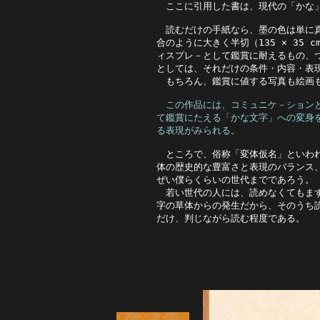
　ここに引用した書は、現代の「かな」
　読むだけの手紙なら、墨の色は単に真
合のように大きく半切（135 × 35
ィスプレ－として鑑賞に耐えるもの、つ
としては、それだけの条件・内容・表現
　もちろん、鑑賞に値する写真も絵画も
この作品には、コミュニケ－ション
て鑑賞にたえる「かな文字」への変身
る表現がみられる。
ところで、俗称「変体仮名」といわれ
体の歴史的な豊富さと表現のバランス、
ぜい僕らくらいの世代までであろう。

　若い世代の人には、読めなくてもまず
字の草体からの発生だから、そのうち読
だけ、判じながら読む程度である。