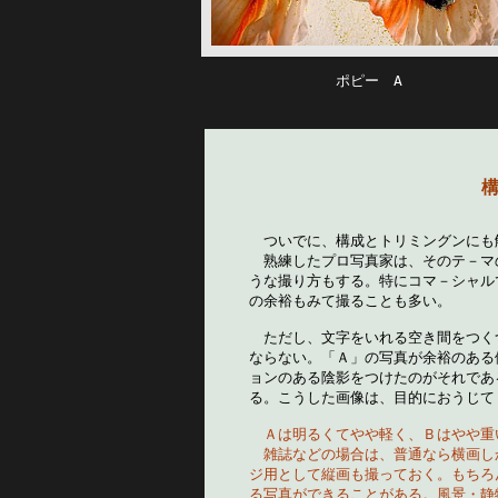
ポピー A
　ついでに、構成とトリミングンにも
　熟練したプロ写真家は、そのテ－マ
うな撮り方もする。特にコマ－シャル
の余裕もみて撮ることも多い。
　ただし、文字をいれる空き間をつく
ならない。「Ａ」の写真が余裕のある
ョンのある陰影をつけたのがそれであ
る。こうした画像は、目的におうじて
Ａは明るくてやや軽く、Ｂはやや重
　雑誌などの場合は、普通なら横画し
ジ用として縦画も撮っておく。もちろ
る写真ができることがある。風景・静