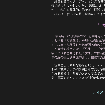
　絵画も音楽もグラデ－ションの表現な
技術的にむつかしい。そこで書における
か、これらを具体的に示せば、理解しや
　ぼくは、ずいぶん長く講義をしてきた
「 
奈良時代には漢字の楷・行書をもっ
いわゆる「万葉仮名」を用いた遺品が
て生み出され展開したわが国独自の文
　１０世紀後半には、「男手」、「女
後に平仮名と呼ばれた「女手」の仮名
墨の線の美しさを発揮させ、優雅で流
　能書として著名な藤原行成（９７２～
部や「枕草子」の清少納言ら才女が輩出
される和歌は、教養の大きな要素であり
美に書写するかにも大きな関心が払われ
ディス