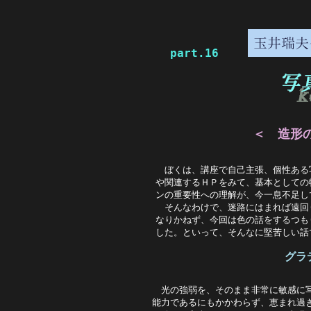
part.16
＜ 造形
ぼくは、講座で自己主張、個性ある
や関連するＨＰをみて、基本としての
ンの重要性への理解が、今一息不足し
　そんなわけで、迷路にはまれば遠回
なりかねず、今回は色の話をするつも
した。といって、そんなに堅苦しい話
グラ
　光の強弱を、そのまま非常に敏感に写
能力であるにもかかわらず、恵まれ過ぎ