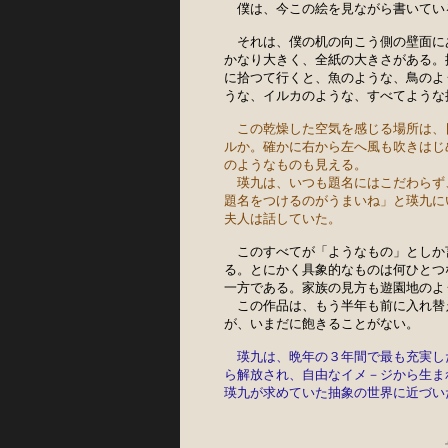
　僕は、今この絵を見ながら書いている
　それは、僕の机の向こう側の壁面に
かなり大きく、全紙の大きさがある。
に拾つて行くと、魚のような、鳥のよ
うな、イルカのような、すべてような
この乾燥した空気を感じる場所は、
ルか。確かに右から左へ風も吹きはじ
のようなものも見える。
　瑛九は、いつも題名にはこだわらず
題名をつけるのがうまいね」と瑛九に
夫人は話していた。
　このすべてが「ようなもの」としか
る。とにかく具象的なものは何ひとつ
一方である。家族の見方も遊園地のよ
　この作品は、もう半年も前に入れ替
が、いまだに飽きることがない。

瑛九は、晩年の３年間で最も充実し
ら解放され、自由なイメ－ジから生ま
瑛九が求めていた抽象の世界に近づい