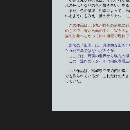
　小さな丸や点の色は、それぞれが独
れの色はとなりの色と響き合い、見る
　また、色の濃淡、明暗によって、画
いるようにもみえ、彼のデリカシ－に
この作品は、瑛九が自分の表現に到
のもので、青い画面の中に、宝石のよ
描の抽象へむかってゆく過程で現れて
題名の「田園」は、具体的な田園と
られた言葉ではないだろうか。
　ここでは、現実の世界から瑛九の感
　この一連作のスタイルは抽象表現主
　この作品は、宮崎県立美術館の隣に
でも作られているが、これだけの大き
っていた。