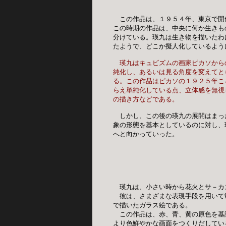
　この作品は、１９５４年、東京で開
この時期の作品は、中央に何か生きも
分けている。瑛九は生き物を描いたわ
たようで、どこか擬人化しているように
瑛九はキュビズムの画家ピカソから
純化し、あるいは見る角度を変えてと
る。この作品はピカソの１９２５年こ
らえ単純化している点、立体感を無視
の描き方などである。
　しかし、この後の瑛九の展開はまっ
象の形態を基本としているのに対し、
へと向かっていった。

　瑛九は、小さい時から花火とサ－カ
　彼は、さまざまな表現手段を用いて
で描いたガラス絵である。

　この作品は、赤、青、黄の原色を基
より色鮮やかな画面をつくりだしてい