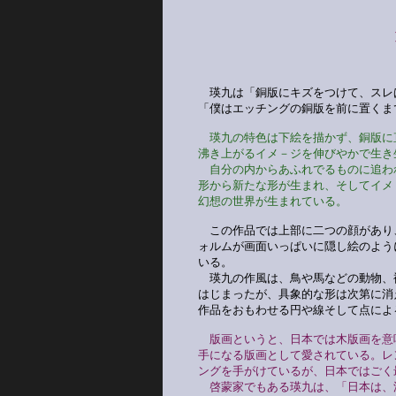
　瑛九は「銅版にキズをつけて、スレ
「僕はエッチングの銅版を前に置くま
　瑛九の特色は下絵を描かず、銅版に
沸き上がるイメ－ジを伸びやかで生き
　自分の内からあふれでるものに追わ
形から新たな形が生まれ、そしてイメ
幻想の世界が生まれている。
　この作品では上部に二つの顔があり
ォルムが画面いっぱいに隠し絵のよう
いる。

　瑛九の作風は、鳥や馬などの動物、
はじまったが、具象的な形は次第に消
作品をおもわせる円や線そして点によ
版画というと、日本では木版画を意
手になる版画として愛されている。レ
ングを手がけているが、日本ではごく
　啓蒙家でもある瑛九は、「日本は、