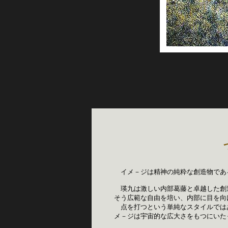
　　　　
　イメ－ジは精神の純粋な創造物である
　瑛九は激しい内部葛藤と卓越した創
そう広範な自由を培い、内部に目を向
　点を打つという単純なスタイルでは
メ－ジは宇宙的な広大さをもつにいたっ