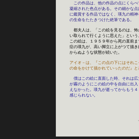
この作品は、他の作品の点にくらべ
凝縮された色点がある。その細かな点
に鑑賞する作品ではなく、瑛九の精神
の生命をたたきつけた絶筆である。
　都夫人は、「この絵を見るのは、怖
い取られて行くように思えた」という
この絵は、１９５９年から死の直前ま
症の瑛九が、高い脚立に上がつて描き
からぬような状態が続いた。　　　　
アイオ－は、『この点の下にはそれこ
の命をかけて描かれていったのだ』と
僕はこの絵に直面した時、それは広
が霧のようにこの絵の中を自由に出入
えなかった。瑛九が逝ってからもう４
感じられない。