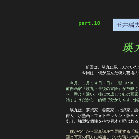
part.10
       前回は、瑛九に親しんで
　　　　今回は、僕が選んだ瑛九芸術の
今月、１月１４日（日）（朝 9:00 
前衛画家『瑛九・最後の冒険』が放映さ
へ一番よく通い、後に大成して虹の画家
話すようだから、的確で分かりやすい解説に
　瑛九は、夢想家、啓蒙家、批評家、論
俳人、水墨画・フォトデッサン・版画・
あり、強烈な個性を持つ異才と呼ばれる
僕が今年から写真講座で展開する「写
画と写真の両方に精通していた瑛九の評