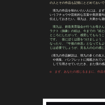
の人とその作品も記憶にとどめておいて
　瑛九の作品を味わいたい人には、まず
いうフチョウや芸術的な言葉や美辞麗句
伝えしておきたい。瑛九は、大衆から遊
瑛九は、創造美育協会が行うお母さん
ラクト（抽象）の絵は、今までの『絵と
ところにしたがって、感受してもらうこ
です。　仮にぼくは題をつけましょう、
なったり、『午後の休息』となってもよ
じは必要でしょうが、見る人の心の感じ
（瑛九の作品解説は、瑛九の多くの友人
　や画集、パンフレットに掲載されてい
　して引用させていただき、また僕の感
◎　まず、あなたの感じるままに、作品