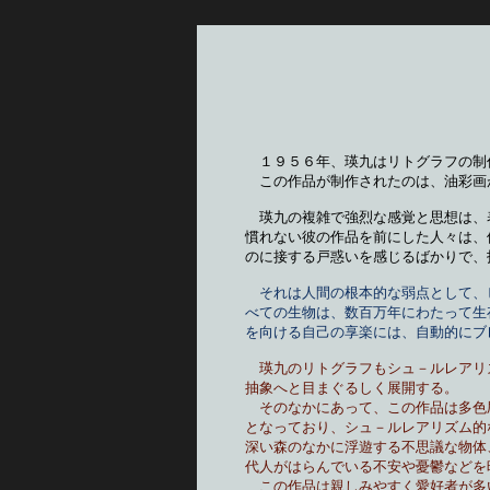
　１９５６年、瑛九はリトグラフの制
　この作品が制作されたのは、油彩画
　瑛九の複雑で強烈な感覚と思想は、
慣れない彼の作品を前にした人々は、
のに接する戸惑いを感じるばかりで、
それは人間の根本的な弱点として、
べての生物は、数百万年にわたって生
を向ける自己の享楽には、自動的にブ
瑛九のリトグラフもシュ－ルレアリ
抽象へと目まぐるしく展開する。　　
　そのなかにあって、この作品は多色
となっており、シュ－ルレアリズム的
深い森のなかに浮遊する不思議な物体
代人がはらんでいる不安や憂鬱などを
　この作品は親しみやすく愛好者が多