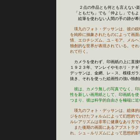
 　 ２点の作品とも何とも言えない楽
　「ともだち」でも「仲よし」でもよ
　　絵筆を使わない人間の手の跡が希
瑛九のフォト・デッサンは、彼の鋭
を純粋に抽象されたものによって画面
情、エロチシズム、ユ－モア、メルヘ
独創的な世界が表現されている。それ
れて行く。
　カメラを使わず、印画紙の上に直接
１９２３年、マンレイやモホリ・ナギ
デッサンは、金網、レ－ス、模様ガラ
抜き、それを使った絵画性の強い独創
彼は、カメラ無しの写真でなく、印
性を新しい画用紙として、印画紙を使
つまり、彼は科学的自由さを極端に近
瑛九のフォト・デッサンは、総体的
ジをかけたフォルムによって幻想的で
ルレアリズムは非常に健康なあり方で
　また後期の画面にあるアブストラク
れ、シュ－ルリズムによって思想的影