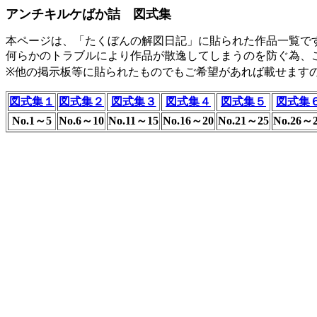
アンチキルケばか詰 図式集
本ページは、「たくぼんの解図日記」に貼られた作品一覧で
何らかのトラブルにより作品が散逸してしまうのを防ぐ為、
※他の掲示板等に貼られたものでもご希望があれば載せます
図式集１
図式集２
図式集３
図式集４
図式集５
図式集
No.1～5
No.6～10
No.11～15
No.16～20
No.21～25
No.26～