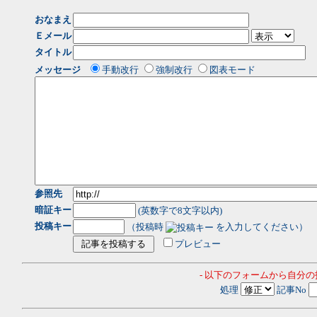
おなまえ
Ｅメール
タイトル
メッセージ
手動改行
強制改行
図表モード
参照先
暗証キー
(英数字で8文字以内)
投稿キー
（投稿時
を入力してください）
プレビュー
- 以下のフォームから自分
処理
記事No