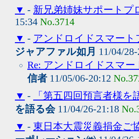
▼
-
新兄弟姉妹サポートプ
15:34
No.3714
▼
-
アンドロイドスマートフ
ジャアファル如月
11/04/28-
Re: アンドロイドスマ
信者
11/05/06-20:12
No.37
▼
-
「第五四回預言者様を語
を語る会
11/04/26-21:18
No.
▼
-
東日本大震災義捐金ご