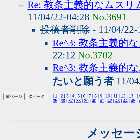
Re: 教条主義的なムス
11/04/22-04:28
No.3691
投稿者削除
- 11/04/22
Re^3: 教条主義
22:12
No.3702
Re^3: 教条主義
たいと願う者
11/04
|
1
|
2
|
3
|
4
|
5
|
6
|
7
|
8
|
9
|
10
|
11
|
12
|
13
|
1
35
|
36
|
37
|
38
|
39
|
40
|
41
|
42
|
43
|
44
|
45
|
メッセー