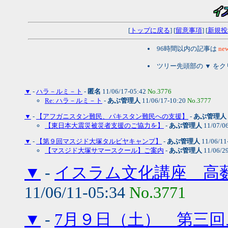
[
トップに戻る
] [
留意事項
] [
新規投
96時間以内の記事は
new
ツリー先頭部の ▼ を
▼
-
ハラ－ルミ－ト
-
匿名
11/06/17-05:42
No.3776
Re: ハラ－ルミ－ト
-
あぶ管理人
11/06/17-10:20
No.3777
▼
-
【アフガニスタン難民、パキスタン難民への支援】
-
あぶ管理人
【東日本大震災被災者支援のご協力を】
-
あぶ管理人
11/07/0
▼
-
【第９回マスジド大塚タルビヤキャンプ】
-
あぶ管理人
11/06/11
【マスジド大塚サマースクール】ご案内
-
あぶ管理人
11/06/2
▼
-
イスラム文化講座 高薮
11/06/11-05:34
No.3771
▼
-
7月９日（土） 第三