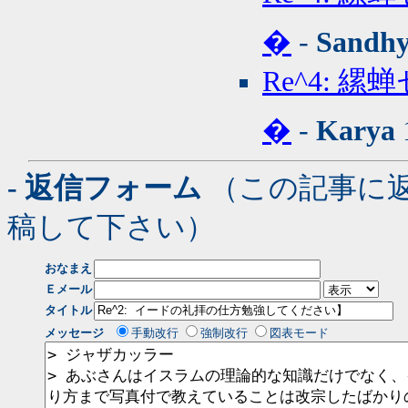
�
-
Sandh
Re^4: 
�
-
Karya
- 返信フォーム
（この記事に
稿して下さい）
おなまえ
Ｅメール
タイトル
メッセージ
手動改行
強制改行
図表モード