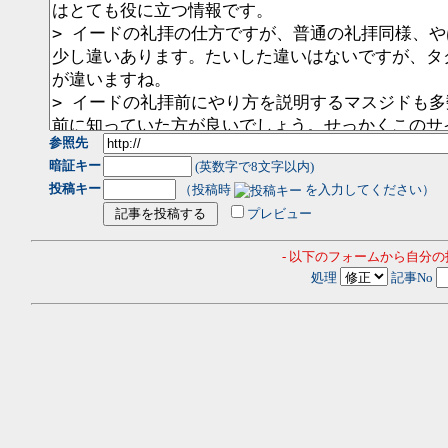
参照先
暗証キー
(英数字で8文字以内)
投稿キー
（投稿時
を入力してください）
プレビュー
- 以下のフォームから自分
処理
記事No