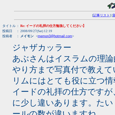
[
記事リスト
] [
タイトル
：
Re: イードの礼拝の仕方勉強してください】
投稿日
： 2008/09/27(Sat) 12:19
投稿者
：
メイモン
<
memon3@hotmail.com
>
ジャザカッラー
あぶさんはイスラムの理論
やり方まで写真付で教えて
リムにはとても役に立つ情
イードの礼拝の仕方ですが
に少し違いあります。たい
ールの数が違いますね。