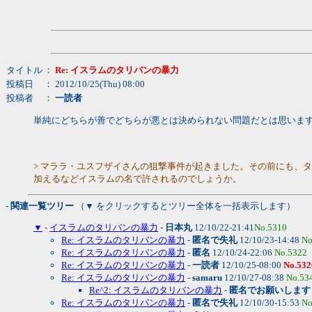
タイトル
：
Re: イスラムのタリバンの暴力
投稿日
： 2012/10/25(Thu) 08:00
投稿者
：
一読者
単純にどちらが善でどちらが悪とは決められない問題だとは思いま
> マララ・ユスフザイさんの狙撃事件が起きました。その前にも、
加えるなどイスラムの名で許されるのでしょうか。
- 関連一覧ツリー
（▼ をクリックするとツリー全体を一括表示します）
▼
-
イスラムのタリバンの暴力
-
日本丸
12/10/22-21:41
No.5310
Re: イスラムのタリバンの暴力
-
匿名で失礼
12/10/23-14:48
No
Re: イスラムのタリバンの暴力
-
匿名
12/10/24-22:06
No.5322
Re: イスラムのタリバンの暴力
-
一読者
12/10/25-08:00
No.532
Re: イスラムのタリバンの暴力
-
samaru
12/10/27-08:38
No.53
Re^2: イスラムのタリバンの暴力
-
匿名でお願いします
Re: イスラムのタリバンの暴力
-
匿名で失礼
12/10/30-15:53
No