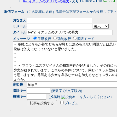
Re: イスラムのタリバンの暴力
-
えり
12/10/31-21:28
No.5364
- 返信フォーム
（この記事に返信する場合は下記フォームから投稿して下さ
おなまえ
Ｅメール
タイトル
メッセージ
手動改行
強制改行
図表モード
参照先
暗証キー
(英数字で8文字以内)
投稿キー
（投稿時
を入力してください）
プレビュー