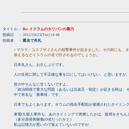
タイトル
：
Re: イスラムのタリバンの暴力
投稿日
： 2012/10/23(Tue) 14:48
投稿者
：
匿名で失礼
> マララ・ユスフザイさんの狙撃事件が起きました。その前にも、
加えるなどイスラムの名で許されるのでしょうか。
日本丸さん、お久しぶりです。
人の生死に関して不正確な事を口にしてはいけない、と思いますが
世の中そんなに甘くないですよ。
「政治関係で重大な問題（あるいは法改正・制定）が起きる時は、
中で有名な「裏事情」です。
日本でもよくあります。オウムの指名手配犯が逮捕されたタイミン
東電OL殺人事件も、あのタイミングで再燃したかは、政局をきちん
（多分原発再稼働の頃だったかと）
私は記憶力が悪いので覚えていないのですが…