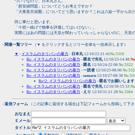
ついでなので、日本丸さん。
「慰安婦問題」についてどうお考えですか？
「大東亜共栄圏」についてどう思いますか？これは八紘一宇から出
同じ事だと思います。
「十把一絡げで物事を評価してはいけない」。
実際にはあの問題には天皇が関わっていらっしゃらないのに、天皇
- 関連一覧ツリー
（▼ をクリックするとツリー全体を一括表示します）
▼
-
イスラムのタリバンの暴力
-
日本丸
12/10/22-21:41
No.5310
Re: イスラムのタリバンの暴力
-
匿名で失礼
12/10/23-14:48
No
Re: イスラムのタリバンの暴力
-
匿名
12/10/24-22:06
No.5322
Re: イスラムのタリバンの暴力
-
一読者
12/10/25-08:00
No.532
Re: イスラムのタリバンの暴力
-
samaru
12/10/27-08:38
No.53
Re^2: イスラムのタリバンの暴力
-
匿名でお願いします
Re: イスラムのタリバンの暴力
-
匿名で失礼
12/10/30-15:53
No
Re: イスラムのタリバンの暴力
-
えり
12/10/31-21:28
No.5364
- 返信フォーム
（この記事に返信する場合は下記フォームから投稿して下さ
おなまえ
Ｅメール
タイトル