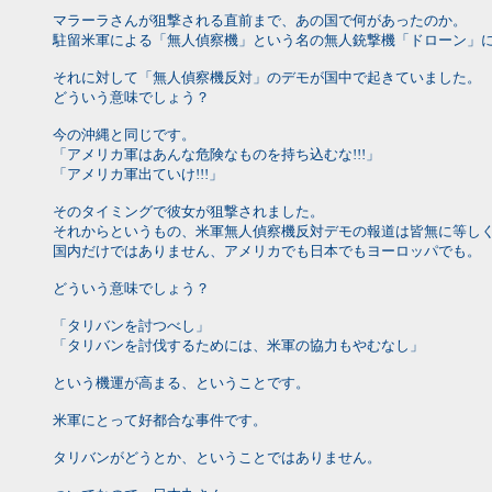
マラーラさんが狙撃される直前まで、あの国で何があったのか。
駐留米軍による「無人偵察機」という名の無人銃撃機「ドローン」
それに対して「無人偵察機反対」のデモが国中で起きていました。
どういう意味でしょう？
今の沖縄と同じです。
「アメリカ軍はあんな危険なものを持ち込むな!!!」
「アメリカ軍出ていけ!!!」
そのタイミングで彼女が狙撃されました。
それからというもの、米軍無人偵察機反対デモの報道は皆無に等し
国内だけではありません、アメリカでも日本でもヨーロッパでも。
どういう意味でしょう？
「タリバンを討つべし」
「タリバンを討伐するためには、米軍の協力もやむなし」
という機運が高まる、ということです。
米軍にとって好都合な事件です。
タリバンがどうとか、ということではありません。