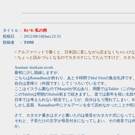
タイトル
：
Re^8: 私の例
投稿日
： 2012/08/18(Sat) 23:51
投稿者
：
TONI
> アルファベットで書くと、日本語に直しながら読まなくちゃいけ
> ちょっと読みづらくなるのでカタカナにしてたんですけど、カタ
Assalam 'alaikum wr.wb.
最初に少し脱線しますが、
こちらはRamadhanが終わり、あと９時間でIdul Fitriの集合礼拝です
自分は里帰り（外国です）してくつろいでいるです。
ここはイスラム圏なのでMasjidが沢山あり、周囲ではTakbir（このS
このTakbirは明朝のSubuh前まで続きますし、道では新年を祝
日本では考えられない状況でしょうが、自分はもう慣れてしまい、Ram
しかし反面、Ramadhan中にクルアーンを全て読めなかったこと
さて、カタカナ書きはダメと書いたのは発音がカタカナ式になってし
それと、子音だけの文字が母音付きになってしまい、その発音では
か。