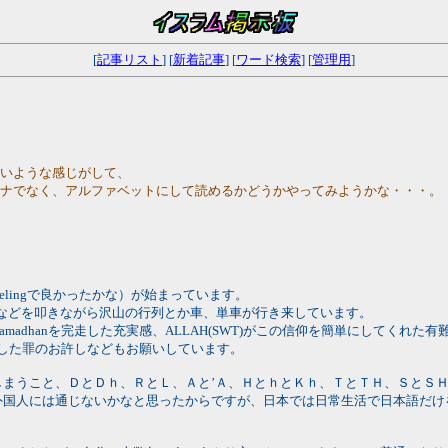
[
記事リスト
] [
新着記事
] [
ワード検索
] [
管理用
]
ないような感じがして、
カナでなく、アルファベットにして読めるかどうかやってみようかな・・・。
。
pelingで良かったかな）が始まっています。
い太鼓などを叩きながら沢山の行列とか車、単車が行き来しています。
adhanを完走した充実感、ALLAH(SWT)がこの信仰を簡単にしてくれた
や犯した罪のお許しなどもお願いしています。
まうこと、ＤとＤｈ、ＲとＬ、Ａと’Ａ、ＨとｈとＫｈ、ＴとＴＨ、ＳとＳ
外国人には通じないかなと思ったからですが、日本では日常生活で日本語だけ