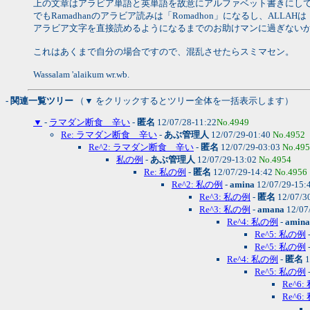
上の文章はアラビア単語と英単語を故意にアルファベット書きにし
でもRamadhanのアラビア読みは「Romadhon」になるし、AL
アラビア文字を直接読めるようになるまでのお助けマンに過ぎない
これはあくまで自分の場合ですので、混乱させたらスミマセン。
Wassalam 'alaikum wr.wb.
- 関連一覧ツリー
（▼ をクリックするとツリー全体を一括表示します）
▼
-
ラマダン断食 辛い
-
匿名
12/07/28-11:22
No.4949
Re: ラマダン断食 辛い
-
あぶ管理人
12/07/29-01:40
No.4952
Re^2: ラマダン断食 辛い
-
匿名
12/07/29-03:03
No.49
私の例
-
あぶ管理人
12/07/29-13:02
No.4954
Re: 私の例
-
匿名
12/07/29-14:42
No.4956
Re^2: 私の例
-
amina
12/07/29-15:
Re^3: 私の例
-
匿名
12/07/3
Re^3: 私の例
-
amana
12/07
Re^4: 私の例
-
amina
Re^5: 私の例
Re^5: 私の例
Re^4: 私の例
-
匿名
1
Re^5: 私の例
Re^6
Re^6