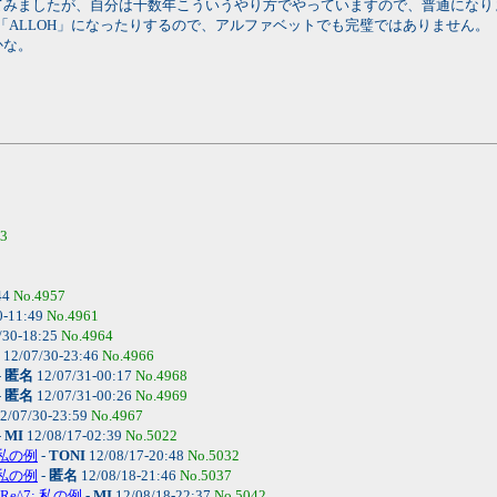
てみましたが、自分は十数年こういうやり方でやっていますので、普通になり
LAHは「ALLOH」になったりするので、アルファベットでも完璧ではありません。
かな。
53
44
No.4957
0-11:49
No.4961
/30-18:25
No.4964
12/07/30-23:46
No.4966
-
匿名
12/07/31-00:17
No.4968
-
匿名
12/07/31-00:26
No.4969
2/07/30-23:59
No.4967
-
MI
12/08/17-02:39
No.5022
: 私の例
-
TONI
12/08/17-20:48
No.5032
: 私の例
-
匿名
12/08/18-21:46
No.5037
Re^7: 私の例
-
MI
12/08/18-22:37
No.5042