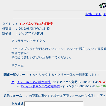
[
記事リスト
] [
タイトル
：
インドネシアの結婚事情
投稿日
： 2012/08/08(Wed) 11:45
投稿者
：
ジャアファル如月
アッサラームアライクム
フェイスブックに登録されているインドネシアに滞在している高校
本当ですか？
その辺に詳しい方がいたら教えてください。
サラーム
- 関連一覧ツリー
（▼ をクリックするとツリー全体を一括表示します）
▼
-
インドネシアの結婚事情
-
ジャアファル如月
12/08/08-11:45
No.4
Re: インドネシアの結婚事情
-
オレンジ
12/08/08-17:46
No.499
- 返信フォーム
（この記事に返信する場合は下記フォームから投稿して下さ
おなまえ