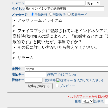
Ｅメール
タイトル
メッセージ
手動改行
強制改行
図表モード
参照先
暗証キー
(英数字で8文字以内)
投稿キー
（投稿時
を入力してください）
プレビュー
- 以下のフォームから自分
処理
記事No