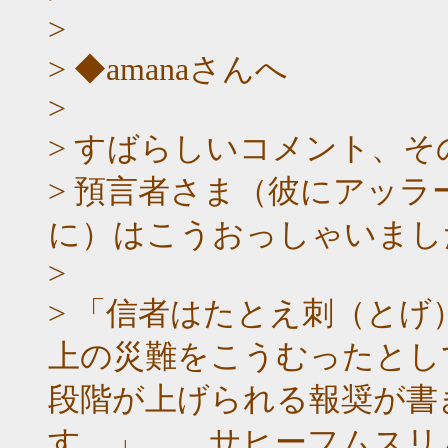
>
> ◆amanaさんへ
>
> すばらしいコメント、
> 預言者さま（彼にアッ
に）はこうおっしゃいまし
>
> 「信者はたとえ刺（と
上の災難をこうむったとし
段階が上げられる報奨が書
す。」 サヒーフムスリ