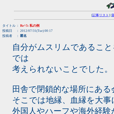
[
記事リスト
] [
タイトル
：
Re^5: 私の例
投稿日
： 2012/07/31(Tue) 00:17
投稿者
：
匿名
自分がムスリムであること
では
考えられないことでした。
田舎で閉鎖的な場所にある
そこでは地縁、血縁を大事
外国人やハーフや海外経験