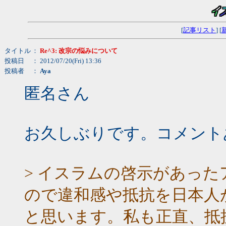
[
記事リスト
] [
タイトル
：
Re^3: 改宗の悩みについて
投稿日
： 2012/07/20(Fri) 13:36
投稿者
：
Aya
匿名さん
お久しぶりです。コメント
> イスラムの啓示があっ
ので違和感や抵抗を日本人
と思います。私も正直、抵