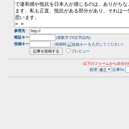
参照先
暗証キー
(英数字で8文字以内)
投稿キー
（投稿時
を入力してください）
プレビュー
- 以下のフォームから自分
処理
記事No