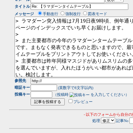
タイトル
メッセージ
手動改行
強制改行
図表モード
参照先
暗証キー
(英数字で8文字以内)
投稿キー
（投稿時
を入力してください）
プレビュー
- 以下のフォームから自分
処理
記事No