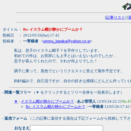
[
記事リスト
] [
タイトル
：
Re: イスラム帽が静かにブームか？
投稿日
： 2012/05/26(Sat) 17:42
投稿者
：
一寄稿者
<
ummu_baraka@yahoo.co.jp
>
私は、息子のイスラム帽子？を手作りしています。
初めての作は、お世辞にも上手とはいえないものでしたが…
息子が喜んでくれたので、それが何よりでした！
調子に乗って、黒色でというリクエストに答えて製作予定です。
鈎針編みで、自己流ですが…自分の好きな模様にどんどん作ってい
- 関連一覧ツリー
（▼ をクリックするとツリー全体を一括表示します）
▼
-
イスラム帽が静かにブームか？
-
あぶ管理人
12/05/24-22:21
No.4
Re: イスラム帽が静かにブームか？
-
一寄稿者
12/05/26-17:42
- 返信フォーム
（この記事に返信する場合は下記フォームから投稿して下さ
おなまえ