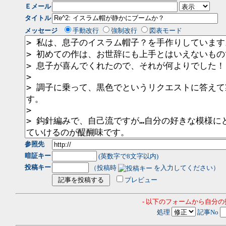
Ｅメール
タイトル
メッセージ
手動改行
強制改行
図表モード
参照先
暗証キー
(英数字で8文字以内)
投稿キー
（投稿時
を入力してください）
プレビュー
- 以下のフォームから自分
処理
記事No