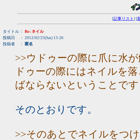
[
記事リスト
] [
タイトル
：
Re: ネイル
投稿日
： 2012/02/25(Sat) 13:26
投稿者
：
匿名
>>ウドゥーの際に爪に水
ドゥーの際にはネイルを落
ばならないということです
そのとおりです。
>>そのあとでネイルをつ