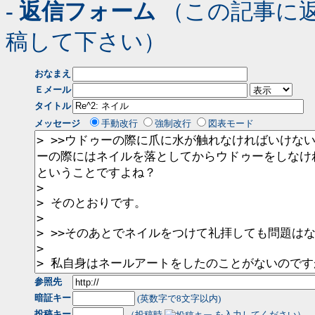
- 返信フォーム
（この記事に
稿して下さい）
おなまえ
Ｅメール
タイトル
メッセージ
手動改行
強制改行
図表モード
参照先
暗証キー
(英数字で8文字以内)
投稿キー
（投稿時
を入力してください）