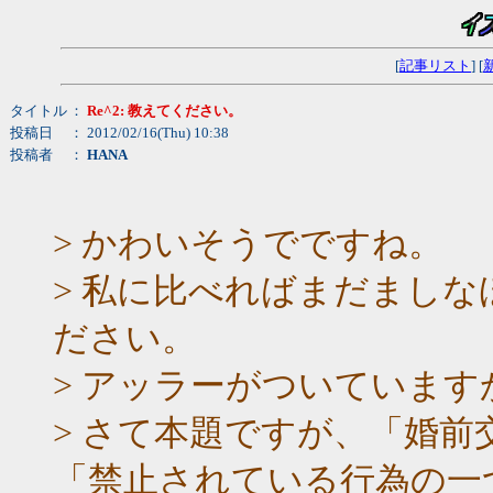
[
記事リスト
] [
タイトル
：
Re^2: 教えてください。
投稿日
： 2012/02/16(Thu) 10:38
投稿者
：
HANA
> かわいそうでですね。
> 私に比べればまだまし
ださい。
> アッラーがついています
> さて本題ですが、「婚
「禁止されている行為の一