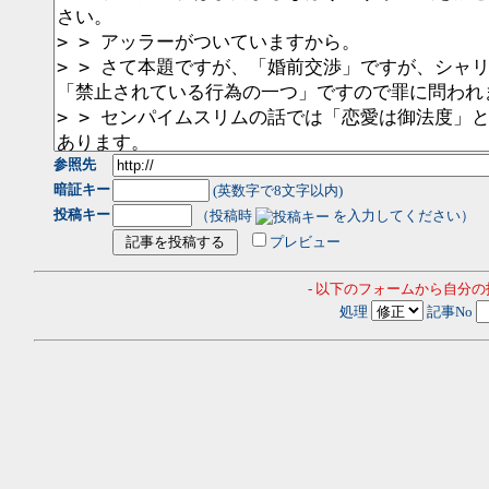
参照先
暗証キー
(英数字で8文字以内)
投稿キー
（投稿時
を入力してください）
プレビュー
- 以下のフォームから自分
処理
記事No