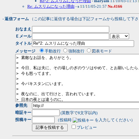
Re^2: ムスリムになった理由
-
maryam
11/10/03-11:13
Re: ムスリムになった理由
-
s
11/11/05-21:57
No.4166
- 返信フォーム
（この記事に返信する場合は下記フォームから投稿して下さ
おなまえ
Ｅメール
タイトル
メッセージ
手動改行
強制改行
図表モード
参照先
暗証キー
(英数字で8文字以内)
投稿キー
（投稿時
を入力してください）
プレビュー