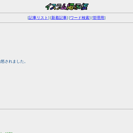
[
記事リスト
] [
新着記事
] [
ワード検索
] [
管理用
]
激怒されました。