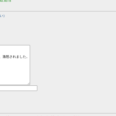
No.4078
い）