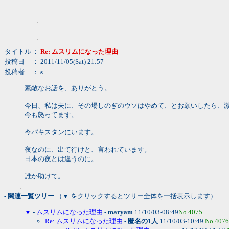
タイトル
：
Re: ムスリムになった理由
投稿日
： 2011/11/05(Sat) 21:57
投稿者
：
s
素敵なお話を、ありがとう。
今日、私は夫に、その場しのぎのウソはやめて、とお願いしたら、
今も怒ってます。
今パキスタンにいます。
夜なのに、出て行けと、言われています。
日本の夜とは違うのに。
誰か助けて。
- 関連一覧ツリー
（▼ をクリックするとツリー全体を一括表示します）
▼
-
ムスリムになった理由
-
maryam
11/10/03-08:49
No.4075
Re: ムスリムになった理由
-
匿名の1人
11/10/03-10:49
No.4076