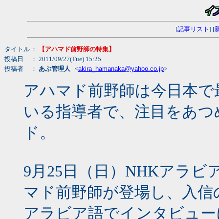
[
記事リスト
] [
タイトル
：
【アハマド前野師の特集】
投稿日
： 2011/09/27(Tue) 15:25
投稿者
：
あぶ管理人
<
akira_hamanaka@yahoo.co.jp
>
アハマド前野師は今日本で
いる指導者で、注目をあつ
ド。
9月25日（日）NHKアラ
マド前野師が登場し、入信
アラビア語でインタビュー