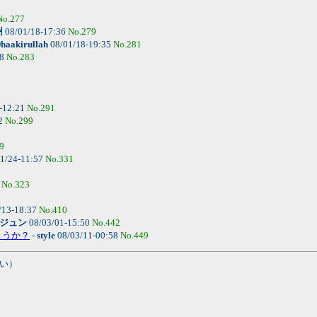
No.277
州
08/01/18-17:36
No.279
haakirullah
08/01/18-19:35
No.281
08
No.283
-12:21
No.291
22
No.299
9
1/24-11:57
No.331
4
No.323
/13-18:37
No.410
ジュン
08/03/01-15:50
No.442
ょうか？
-
style
08/03/11-00:58
No.449
い）