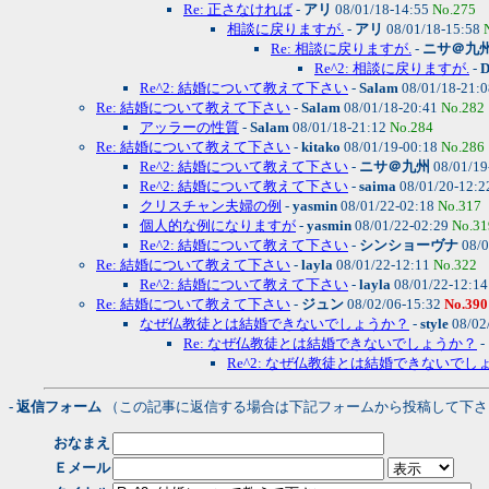
Re: 正さなければ
-
アリ
08/01/18-14:55
No.275
相談に戻りますが.
-
アリ
08/01/18-15:58
Re: 相談に戻りますが.
-
ニサ＠九
Re^2: 相談に戻りますが.
-
D
Re^2: 結婚について教えて下さい
-
Salam
08/01/18-21:
Re: 結婚について教えて下さい
-
Salam
08/01/18-20:41
No.282
アッラーの性質
-
Salam
08/01/18-21:12
No.284
Re: 結婚について教えて下さい
-
kitako
08/01/19-00:18
No.286
Re^2: 結婚について教えて下さい
-
ニサ＠九州
08/01/19
Re^2: 結婚について教えて下さい
-
saima
08/01/20-12:
クリスチャン夫婦の例
-
yasmin
08/01/22-02:18
No.317
個人的な例になりますが
-
yasmin
08/01/22-02:29
No.31
Re^2: 結婚について教えて下さい
-
シンショーヴナ
08/0
Re: 結婚について教えて下さい
-
layla
08/01/22-12:11
No.322
Re^2: 結婚について教えて下さい
-
layla
08/01/22-12:1
Re: 結婚について教えて下さい
-
ジュン
08/02/06-15:32
No.390
なぜ仏教徒とは結婚できないでしょうか？
-
style
08/02
Re: なぜ仏教徒とは結婚できないでしょうか？
-
Re^2: なぜ仏教徒とは結婚できないでし
- 返信フォーム
（この記事に返信する場合は下記フォームから投稿して下さ
おなまえ
Ｅメール