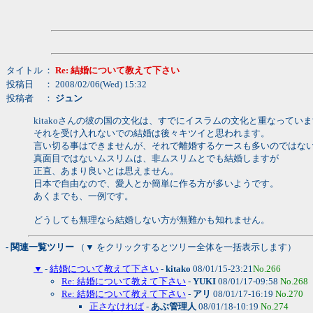
タイトル
：
Re: 結婚について教えて下さい
投稿日
： 2008/02/06(Wed) 15:32
投稿者
：
ジュン
kitakoさんの彼の国の文化は、すでにイスラムの文化と重なってい
それを受け入れないでの結婚は後々キツイと思われます。
言い切る事はできませんが、それで離婚するケースも多いのではな
真面目ではないムスリムは、非ムスリムとでも結婚しますが
正直、あまり良いとは思えません。
日本で自由なので、愛人とか簡単に作る方が多いようです。
あくまでも、一例です。
どうしても無理なら結婚しない方が無難かも知れません。
- 関連一覧ツリー
（▼ をクリックするとツリー全体を一括表示します）
▼
-
結婚について教えて下さい
-
kitako
08/01/15-23:21
No.266
Re: 結婚について教えて下さい
-
YUKI
08/01/17-09:58
No.268
Re: 結婚について教えて下さい
-
アリ
08/01/17-16:19
No.270
正さなければ
-
あぶ管理人
08/01/18-10:19
No.274