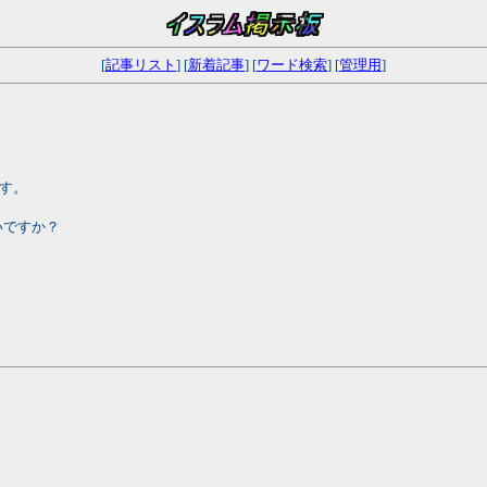
[
記事リスト
] [
新着記事
] [
ワード検索
] [
管理用
]
ます。
いですか？