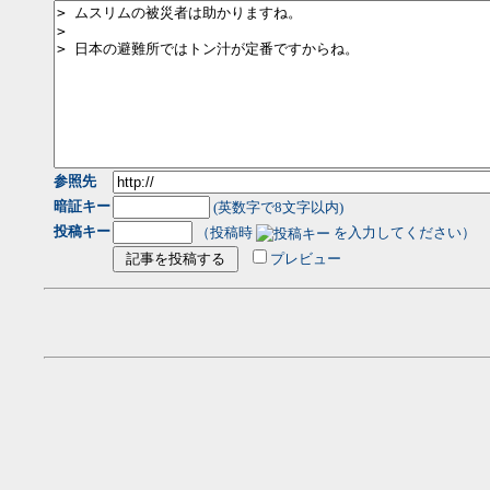
参照先
暗証キー
(英数字で8文字以内)
投稿キー
（投稿時
を入力してください）
プレビュー