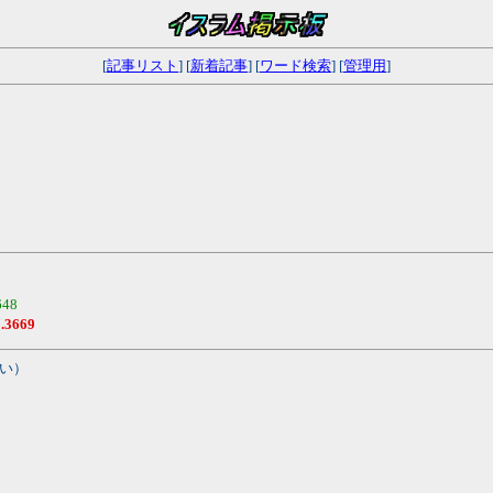
[
記事リスト
] [
新着記事
] [
ワード検索
] [
管理用
]
648
.3669
い）