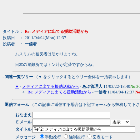
タイトル
：
Re: メディアに出てる援助活動から
投稿日
： 2011/04/04(Mon) 12:37
投稿者
：
一信者
ムスリムの被災者は助かりますね。
日本の避難所ではトン汁が定番ですからね。
- 関連一覧ツリー
（▼ をクリックするとツリー全体を一括表示します）
▼
-
メディアに出てる援助活動から
-
あぶ管理人
11/03/22-18:40
No.3
Re: メディアに出てる援助活動から
-
一信者
11/04/04-12:37
No
- 返信フォーム
（この記事に返信する場合は下記フォームから投稿して下さ
おなまえ
Ｅメール
タイトル
メッセージ
手動改行
強制改行
図表モード