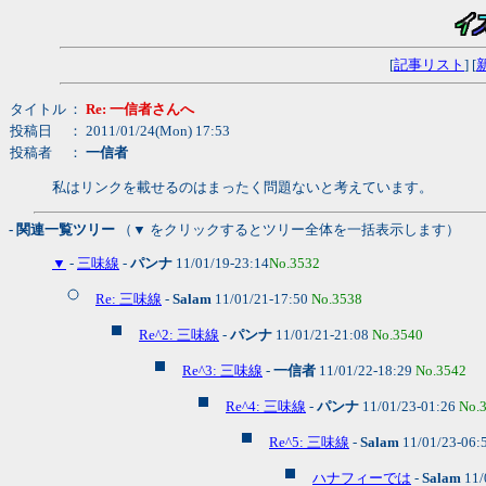
[
記事リスト
] [
タイトル
：
Re: 一信者さんへ
投稿日
： 2011/01/24(Mon) 17:53
投稿者
：
一信者
私はリンクを載せるのはまったく問題ないと考えています。
- 関連一覧ツリー
（▼ をクリックするとツリー全体を一括表示します）
▼
-
三味線
-
パンナ
11/01/19-23:14
No.3532
Re: 三味線
-
Salam
11/01/21-17:50
No.3538
Re^2: 三味線
-
パンナ
11/01/21-21:08
No.3540
Re^3: 三味線
-
一信者
11/01/22-18:29
No.3542
Re^4: 三味線
-
パンナ
11/01/23-01:26
No.
Re^5: 三味線
-
Salam
11/01/23-06:
ハナフィーでは
-
Salam
11/