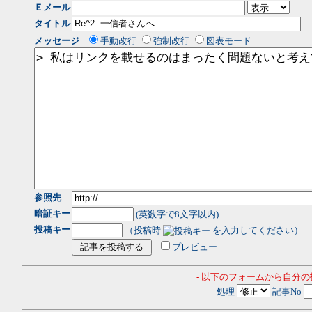
Ｅメール
タイトル
メッセージ
手動改行
強制改行
図表モード
参照先
暗証キー
(英数字で8文字以内)
投稿キー
（投稿時
を入力してください）
プレビュー
- 以下のフォームから自分
処理
記事No