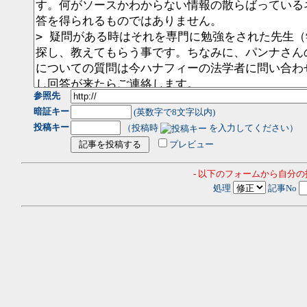
参照先
暗証キー
(英数字で8文字以内)
投稿キー
（投稿時
を入力してください）
プレビュー
- 以下のフォームから自分
処理
記事No