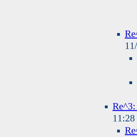
R
11
Re^
11:2
R