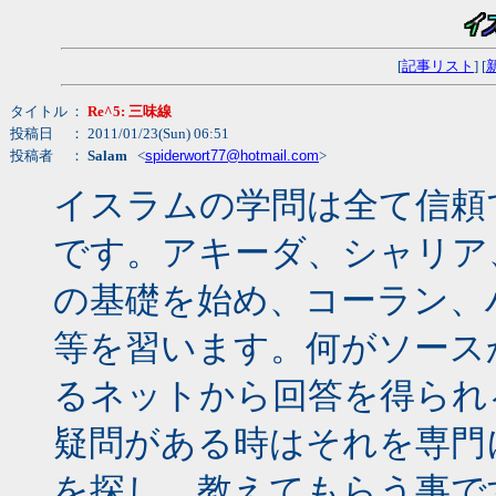
[
記事リスト
] [
タイトル
：
Re^5: 三味線
投稿日
： 2011/01/23(Sun) 06:51
投稿者
：
Salam
<
spiderwort77@hotmail.com
>
イスラムの学問は全て信頼
です。アキーダ、シャリア
の基礎を始め、コーラン、
等を習います。何がソース
るネットから回答を得られ
疑問がある時はそれを専門
を探し、教えてもらう事で