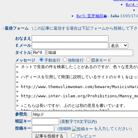
Re^4
Re^5: 荳牙袖邱�
-
Jalia
13/05/17-
- 返信フォーム
（この記事に返信する場合は下記フォームから投稿して下さ
おなまえ
Ｅメール
タイトル
メッセージ
手動改行
強制改行
図表モード
参照先
暗証キー
(英数字で8文字以内)
投稿キー
（投稿時
を入力してください）
プレビュー