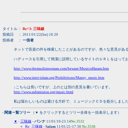
タイトル
：
Re^3: 三味線
投稿日
： 2011/01/22(Sat) 18:29
投稿者
：
一信者
ネットで音楽の件を検索したことがあるのですが、色々な意見があ
ハディースを引用して簡潔に説明しているサイトのＵＲＬをはって
http://www.themuslimwoman.com/beware/MusicisHaram.htm
http://www.inter-islam.org/Prohibitions/Mansy_music.htm
↓こちらは長いですが、上のとは別の意見を書いています。
http://www.submission.org/music.html
私は疑わしいものは避ける方針で、ミュージックＣＤを処分しまし
- 関連一覧ツリー
（▼ をクリックするとツリー全体を一括表示します）
▼
-
三味線
-
パンナ
11/01/19-23:14
No.3532
Re: 三味線
-
Salam
11/01/21-17:50
No.3538