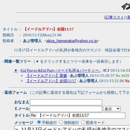
[
記事リスト
] [
タイトル
：
【イードルアドハ】全国11/17
投稿日
： 2010/11/15(Mon) 21:06
投稿者
：
あぶ管理人
<
akira_hamanaka@yahoo.co.jp
>
11月17日イードルアドハの礼拝が各地方のマスジド、特設会場で
- 関連一覧ツリー
（▼ をクリックするとツリー全体を一括表示します）
▼
-
Eid Prayer &Eid Party /イード礼拝＆パーティー..
-
ICJ
10/11/14-23
【イードルアドハ】愛媛
-
あぶ管理人
10/11/15-20:57
No.3429
【イードルアドハ】全国11/17
-
あぶ管理人
10/11/15-21:06
No
- 返信フォーム
（この記事に返信する場合は下記フォームから投稿して下さ
おなまえ
Ｅメール
タイトル
メッセージ
手動改行
強制改行
図表モード