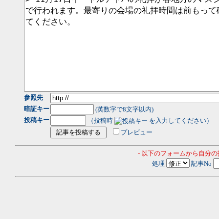
参照先
暗証キー
(英数字で8文字以内)
投稿キー
（投稿時
を入力してください）
プレビュー
- 以下のフォームから自分
処理
記事No