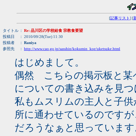
[
記事リスト
] [
タイトル
：
Re: 品川区の学校給食 宗教食要望
投稿日
： 2010/09/28(Tue) 11:30
投稿者
：
Raniya
参照先
：
http://www.cao.go.jp/sasshin/kokumin_koe/uketsuke.html
はじめまして。
偶然 こちらの掲示板と某
についての書き込みを見つ
私もムスリムの主人と子供
所に通わせているのですが
だろうなぁと思っています