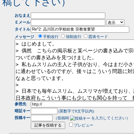
稿して下さい）
おなまえ
Ｅメール
タイトル
メッセージ
手動改行
強制改行
図表モード
参照先
暗証キー
(英数字で8文字以内)
投稿キー
（投稿時
を入力してください）
プレビュー