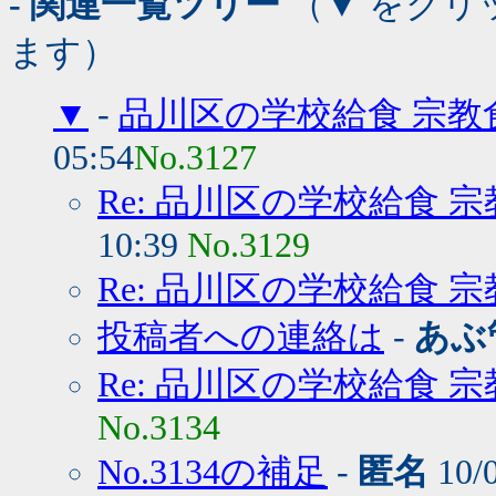
- 関連一覧ツリー
（▼ をクリ
ます）
▼
-
品川区の学校給食 宗教
05:54
No.3127
Re: 品川区の学校給食 
10:39
No.3129
Re: 品川区の学校給食 
投稿者への連絡は
-
あぶ
Re: 品川区の学校給食 
No.3134
No.3134の補足
-
匿名
10/