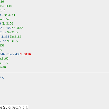
136
3
No.3138
3144
:51
No.3154
o.3152
00
No.3156
02-19:55
No.3182
22:35
No.3157
3-21:33
No.3186
12:22
No.3155
158
60
0/09/01-22:43
No.3176
o.3169
o.3177
3286
い）