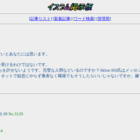
[
記事リスト
] [
新着記事
] [
ワード検索
] [
管理用
]
ないとあなたには思います。
を受けるわけではないです。
過ちを許せないようです。完璧な人間などいるのですか？Akbar Alli氏はメッ
、ネットで姑息にやらず裏表なく職場でもそうしたらいいじゃないですか。嫌
10:39
No.3129
2
34