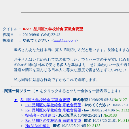
タイトル
：
Re^2: 品川区の学校給食 宗教食要望
投稿日
： 2010/09/01(Wed) 22:43
投稿者
：
やめてください
<
aaa@aa.com
>
匿名さんあなたは本当に寛大で親切な方だと思います。反論をすま
お子さんはいじめられて気の毒でした。でもハーフの子が皆いじめ
Akbar Alli氏は日本で受ける多大な幸福より、意に添わない一度の
謙遜や調和を重んじる日本人に尊大な態度で書き込まずにいれない
私も同等に姑息な行為ですからこれで遠慮します。
- 関連一覧ツリー
（▼ をクリックするとツリー全体を一括表示します）
▼
-
品川区の学校給食 宗教食要望
-
匿名希望
10/08/25-05:54
No.3127
Re: 品川区の学校給食 宗教食要望
-
やめてください
10/08/25-
Re: 品川区の学校給食 宗教食要望
-
ko-
10/08/25-14:06
No.313
投稿者への連絡は
-
あぶ管理人
10/08/25-20:21
No.3133
Re: 品川区の学校給食 宗教食要望
-
匿名
10/08/25-21:01
No.31
No.3134の補足
-
匿名
10/08/25-21:05
No.3135