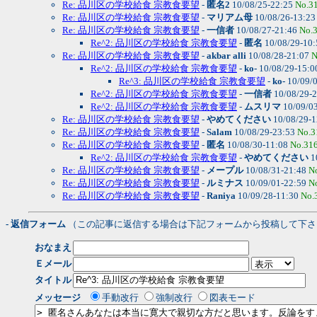
Re: 品川区の学校給食 宗教食要望
-
匿名2
10/08/25-22:25
No.3
Re: 品川区の学校給食 宗教食要望
-
マリアム母
10/08/26-13:2
Re: 品川区の学校給食 宗教食要望
-
一信者
10/08/27-21:46
No.
Re^2: 品川区の学校給食 宗教食要望
-
匿名
10/08/29-10
Re: 品川区の学校給食 宗教食要望
-
akbar alli
10/08/28-21:07
N
Re^2: 品川区の学校給食 宗教食要望
-
ko-
10/08/29-15:
Re^3: 品川区の学校給食 宗教食要望
-
ko-
10/09/
Re^2: 品川区の学校給食 宗教食要望
-
一信者
10/08/29-
Re^2: 品川区の学校給食 宗教食要望
-
ムスリマ
10/09/0
Re: 品川区の学校給食 宗教食要望
-
やめてください
10/08/29-
Re: 品川区の学校給食 宗教食要望
-
Salam
10/08/29-23:53
No.3
Re: 品川区の学校給食 宗教食要望
-
匿名
10/08/30-11:08
No.31
Re^2: 品川区の学校給食 宗教食要望
-
やめてください
1
Re: 品川区の学校給食 宗教食要望
-
メープル
10/08/31-21:48
N
Re: 品川区の学校給食 宗教食要望
-
ルミナス
10/09/01-22:59
N
Re: 品川区の学校給食 宗教食要望
-
Raniya
10/09/28-11:30
No.
- 返信フォーム
（この記事に返信する場合は下記フォームから投稿して下さ
おなまえ
Ｅメール
タイトル
メッセージ
手動改行
強制改行
図表モード