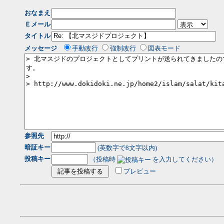
おなまえ
Ｅメール
タイトル
メッセージ
手動改行
強制改行
図表モード
参照先
暗証キー
(英数字で8文字以内)
投稿キー
（投稿時
を入力してください）
プレビュー