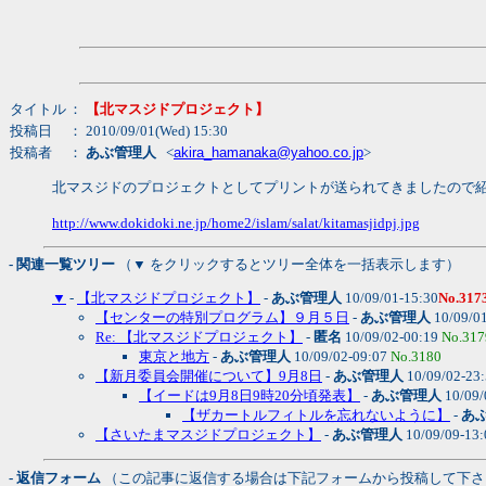
タイトル
：
【北マスジドプロジェクト】
投稿日
： 2010/09/01(Wed) 15:30
投稿者
：
あぶ管理人
<
akira_hamanaka@yahoo.co.jp
>
北マスジドのプロジェクトとしてプリントが送られてきましたので
http://www.dokidoki.ne.jp/home2/islam/salat/kitamasjidpj.jpg
- 関連一覧ツリー
（▼ をクリックするとツリー全体を一括表示します）
▼
-
【北マスジドプロジェクト】
-
あぶ管理人
10/09/01-15:30
No.317
【センターの特別プログラム】９月５日
-
あぶ管理人
10/09/0
Re: 【北マスジドプロジェクト】
-
匿名
10/09/02-00:19
No.317
東京と地方
-
あぶ管理人
10/09/02-09:07
No.3180
【新月委員会開催について】9月8日
-
あぶ管理人
10/09/02-23
【イードは9月8日9時20分頃発表】
-
あぶ管理人
10/09/
【ザカートルフィトルを忘れないように】
-
あ
【さいたまマスジドプロジェクト】
-
あぶ管理人
10/09/09-13
- 返信フォーム
（この記事に返信する場合は下記フォームから投稿して下さ