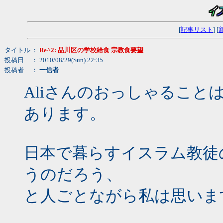
[
記事リスト
] [
タイトル
：
Re^2: 品川区の学校給食 宗教食要望
投稿日
： 2010/08/29(Sun) 22:35
投稿者
：
一信者
Aliさんのおっしゃること
あります。
日本で暮らすイスラム教徒
うのだろう、
と人ごとながら私は思いま