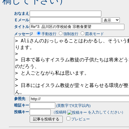
稿して下さい）
おなまえ
Ｅメール
タイトル
メッセージ
手動改行
強制改行
図表モード
参照先
暗証キー
(英数字で8文字以内)
投稿キー
（投稿時
を入力してください）
プレビュー