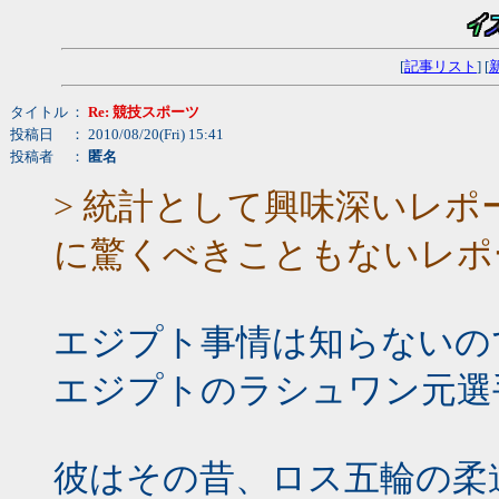
[
記事リスト
] [
タイトル
：
Re: 競技スポーツ
投稿日
： 2010/08/20(Fri) 15:41
投稿者
：
匿名
> 統計として興味深いレ
に驚くべきこともないレポ
エジプト事情は知らないの
エジプトのラシュワン元選
彼はその昔、ロス五輪の柔