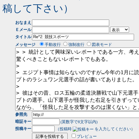
稿して下さい）
おなまえ
Ｅメール
タイトル
メッセージ
手動改行
強制改行
図表モード
参照先
暗証キー
(英数字で8文字以内)
投稿キー
（投稿時
を入力してください）
プレビュー