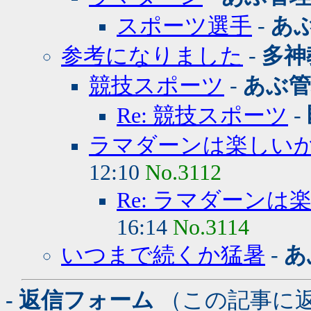
スポーツ選手
-
あ
参考になりました
-
多神
競技スポーツ
-
あぶ管
Re: 競技スポーツ
-
ラマダーンは楽しい
12:10
No.3112
Re: ラマダーン
16:14
No.3114
いつまで続くか猛暑
-
あ
- 返信フォーム
（この記事に