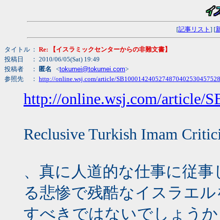
[
記事リスト
] [
タイトル
：
Re: 【イスラミックセンターからの非難文書】
投稿日
： 2010/06/05(Sat) 19:49
投稿者
：
匿名
<
tokumei@tokumei.com
>
参照先
：
http://online.wsj.com/article/SB10001424052748704025304575
http://online.wsj.com/artic
Reclusive Turkish Imam Critici
、真に人道的な仕事に従事
る悲惨で残酷なイスラエルを擁護す
すべきではないでしょうか