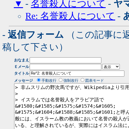
▼
-
名誉殺人について
-
ヤ
Re: 名誉殺人について
-
- 返信フォーム
（この記事に
稿して下さい）
おなまえ
Ｅメール
タイトル
メッセージ
手動改行
強制改行
図表モード