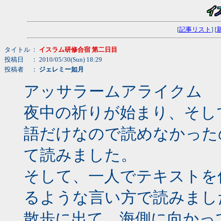
[
記事リスト
] [
タイトル
：
イスラム研修合宿 第二日目
投稿日
： 2010/05/30(Sun) 18:29
投稿者
：
ジェレミー如月
アッサラームアライクム
夜中の祈りが始まり、そし
語だけなので読めなかった
て読みました。
そして、一人でテキストを
るような言い方で読みまし
散歩に出て、海側に向かっ