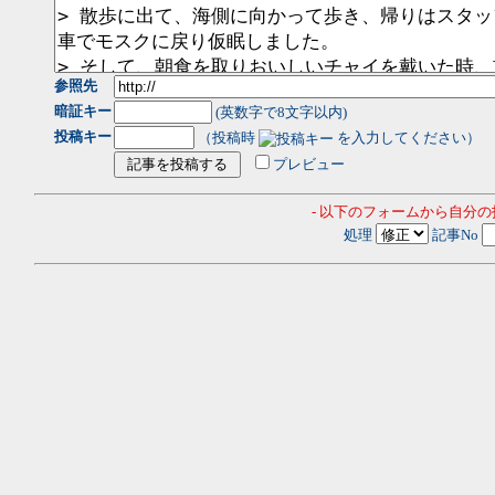
参照先
暗証キー
(英数字で8文字以内)
投稿キー
（投稿時
を入力してください）
プレビュー
- 以下のフォームから自分
処理
記事No